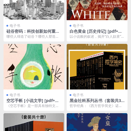
电子书
电子书
硅谷密码：科技创新如何重塑
白色黄金 [ 历史传记] [pdf+全
美国 [ 历史传记] [pdf+全格式]
格式]
哪些人缔造了硅谷？哪些人塑造了
以小说般的叙述，揭开“白人奴隶”这
美国的科技创新？这本书提供了一
一鲜为人知的历史故事。英国畅销
个真实的幕后故事。它...
书作家贾尔斯·米...
电子书
电子书
空芯手帐 [ 小说文学] [pdf+全
黑金社科系列丛书（套装共30
格式]夸克网盘资源下载
册） [ 套装合集] [pdf+全格式]
《空芯手帐》是一部具有独特文学
哲学经典：《西方哲学简史》诺贝
魅力的小说，作品通过细腻的笔触
尔文学奖获得者伯特兰·罗素写给普
描绘了主人公在现代社...
罗大众的哲学入门读...