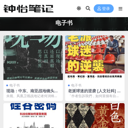
登录
电子书
电子书
电子书
现场：中东、南亚战地镜头之
老派球迷的逆袭 [ 人文社科] [p
外 [ 人文社科] [pdf+全格式]
df+全格式]
央视、凤凰卫视战地记者何润锋，
「作者告訴我們，如何當個有自主
十年潜心打磨纪实佳作，看真相，
性的球迷，不再對球團過度死忠而
也看世界。★错综复杂...
被牽著走。」――《思...