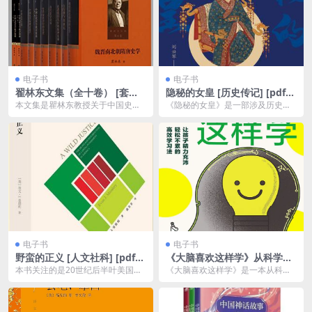
电子书
电子书
翟林东文集（全十卷） [ 套装
隐秘的女皇 [ 历史传记] [pdf
合集] [pdf+全格式]
+全格式]
本文集是瞿林东教授关于中国史学
《隐秘的女皇》是一部涉及历史人
理论及史学史研究领域代表性论著
物、权谋与宫廷斗争的传记类作
的集结，内容既涵盖史...
品。该书通常会围绕一个...
电子书
电子书
野蛮的正义 [ 人文社科] [pdf
《大脑喜欢这样学》从科学的
+全格式]夸克网盘下载
角度揭开学习的内在逻辑。
本书关注的是20世纪后半叶美国死
《大脑喜欢这样学》是一本从科学
刑的变迁史，主要聚焦于“费曼诉佐
角度剖析学习过程的书籍，旨在揭
治亚州案”和“格...
示大脑如何处理信息，...