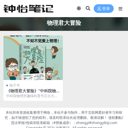
登录
物理君大冒险
电子书
《物理君大冒险》“中科院物理
所”趣味科普特辑
中科院物理所趣味科普书又出大
招，这次“物理君”形象亲自来到台
前，通过更好玩的故事...
本站所有资源收集整理于网络，本站不参与制作，用于互联网爱好者学习和研
究，如不慎侵犯了您的权利，请及时联系站长处理删除。敬请谅解！ 侵权删帖/
违法举报/投稿等联系邮箱（#替换成@）：zhongyi#zhongyibiji.com
Copyright © 2021
中医笔记
- All rights reserved