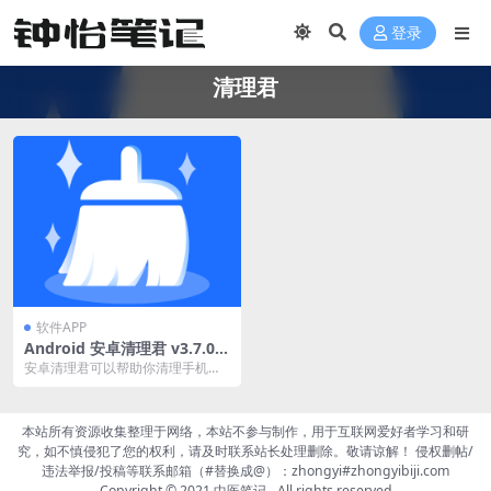
登录
清理君
软件APP
Android 安卓清理君 v3.7.0
解锁高级版 手机垃圾清理
安卓清理君可以帮助你清理手机的
垃圾文件、管理存储空间的文件、
让你的设备更加整洁。...
本站所有资源收集整理于网络，本站不参与制作，用于互联网爱好者学习和研
究，如不慎侵犯了您的权利，请及时联系站长处理删除。敬请谅解！ 侵权删帖/
违法举报/投稿等联系邮箱（#替换成@）：zhongyi#zhongyibiji.com
Copyright © 2021
中医笔记
- All rights reserved