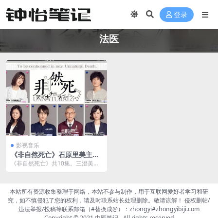
登录
法医
影视音乐
《非自然死亡》石原里美主演
全10集夸克网盘下载
《非自然死亡》共10集。三澄美琴
（石原里美 饰）是在民间法医组织
“UDI”工作的...
本站所有资源收集整理于网络，本站不参与制作，用于互联网爱好者学习和研
究，如不慎侵犯了您的权利，请及时联系站长处理删除。敬请谅解！ 侵权删帖/
违法举报/投稿等联系邮箱（#替换成@）：zhongyi#zhongyibiji.com
Copyright © 2021
中医笔记
- All rights reserved