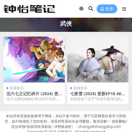
登录
武侠
影视音乐
影视音乐
伍六七之记忆碎片 (2024) 更
七夜雪 (2024) 更新EP18 4K/1
新EP04 4K 【热播国漫】
080p 【李沁/曾舜晞 】
伍六七接到神秘任务过程中却意外
本剧讲述了关于”生命中最深沉的爱
丧失记忆，为了唤醒记忆，伍六七
恋，最终仍是抵不过时间”...
去到过往记忆发生的地...
本站所有资源收集整理于网络，本站不参与制作，用于互联网爱好者学习和研
究，如不慎侵犯了您的权利，请及时联系站长处理删除。敬请谅解！ 侵权删帖/
违法举报/投稿等联系邮箱（#替换成@）：zhongyi#zhongyibiji.com
Copyright © 2021
中医笔记
- All rights reserved