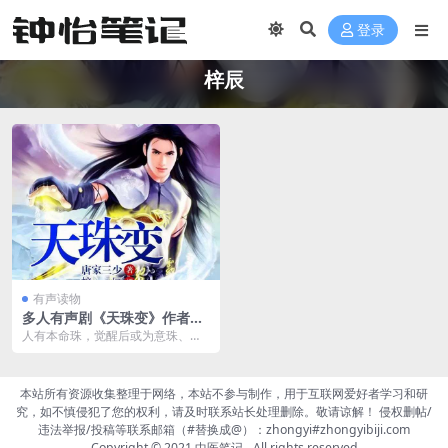
登录
梓辰
有声读物
多人有声剧《天珠变》作者：
唐家三少 主播：梓辰 444集完
人有本命珠，觉醒后或为意珠、或
结
为体珠，如手串分别在左右手腕处
盘旋。天珠如人类之双...
本站所有资源收集整理于网络，本站不参与制作，用于互联网爱好者学习和研
究，如不慎侵犯了您的权利，请及时联系站长处理删除。敬请谅解！ 侵权删帖/
违法举报/投稿等联系邮箱（#替换成@）：zhongyi#zhongyibiji.com
Copyright © 2021
中医笔记
- All rights reserved