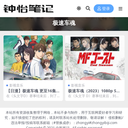
登录
极速车魂
影视音乐
影视音乐
【日漫】极速车魂 更至16集
极速车魂（2023）1080p S01
全2季 日语繁中 1080P
+S02 E01 内封简繁夸克网盘
在《头文字D》赛事结束后，到了2
在《头文字 D》赛事结束后，到了
下载
02X年，已经是电动车当道的世
202X 年，已经是电动车当道的世
界，停止生产原本使...
界，停止生产...
本站所有资源收集整理于网络，本站不参与制作，用于互联网爱好者学习和研
究，如不慎侵犯了您的权利，请及时联系站长处理删除。敬请谅解！ 侵权删帖/
违法举报/投稿等联系邮箱（#替换成@）：zhongyi#zhongyibiji.com
Copyright © 2021
中医笔记
- All rights reserved