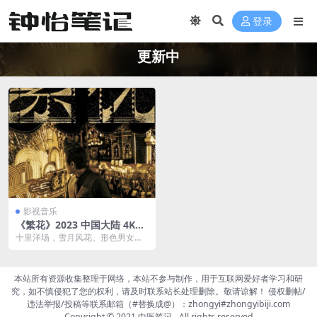
登录
更新中
影视音乐
《繁花》2023 中国大陆 4K+4
K高码 [国语 173.6G]
十里洋场，雪月风花。形色男女往
来穿梭，追逐着名利，追逐梦想，
追随着心底无尽的欲望...
本站所有资源收集整理于网络，本站不参与制作，用于互联网爱好者学习和研
究，如不慎侵犯了您的权利，请及时联系站长处理删除。敬请谅解！ 侵权删帖/
违法举报/投稿等联系邮箱（#替换成@）：zhongyi#zhongyibiji.com
Copyright © 2021
中医笔记
- All rights reserved