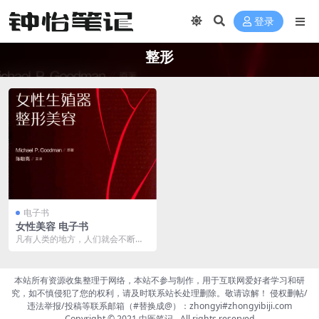
登录
整形
电子书
女性美容 电子书
凡有人类的地方，人们就会不断地
创造美、修饰和塑造人体美。世界
各国及各个民族在不同...
本站所有资源收集整理于网络，本站不参与制作，用于互联网爱好者学习和研
究，如不慎侵犯了您的权利，请及时联系站长处理删除。敬请谅解！ 侵权删帖/
违法举报/投稿等联系邮箱（#替换成@）：zhongyi#zhongyibiji.com
Copyright © 2021
中医笔记
- All rights reserved