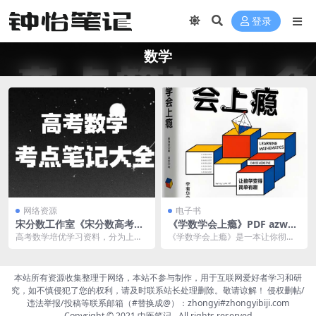
登录
数学
网络资源
电子书
宋分数工作室《宋分数高考数
《学数学会上瘾》PDF azw3
学解题笔记 (2010-2025) 》
mobi epub格式百度网盘下载
高考数学培优学习资料，分为上下
《学数学会上瘾》是一本让你彻底
两册，聚焦知识点精细讲解。附带
改变对数学的认知的图书，它打破
答案。
了人们对数学的传统印...
本站所有资源收集整理于网络，本站不参与制作，用于互联网爱好者学习和研
究，如不慎侵犯了您的权利，请及时联系站长处理删除。敬请谅解！ 侵权删帖/
违法举报/投稿等联系邮箱（#替换成@）：zhongyi#zhongyibiji.com
Copyright © 2021
中医笔记
- All rights reserved