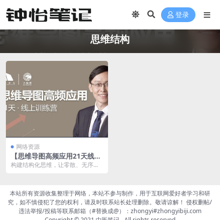
登录
思维结构
网络资源
【思维导图高频应用21天线上
训练营】丨樊登
构建结构化思维，让零散、无序的
思维方式变得系统化、有序，经得
起深入分析和推敲的思...
本站所有资源收集整理于网络，本站不参与制作，用于互联网爱好者学习和研
究，如不慎侵犯了您的权利，请及时联系站长处理删除。敬请谅解！ 侵权删帖/
违法举报/投稿等联系邮箱（#替换成@）：zhongyi#zhongyibiji.com
Copyright © 2021
中医笔记
- All rights reserved