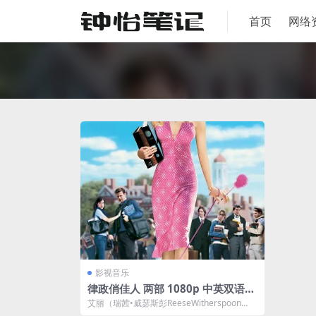
首页
网络
影视音乐
律政俏佳人 两部 1080p 中英双语
中英双字 夸克网盘下载
艾丽（瑞茜•威瑟斯彭ReeseWitherspoon
饰）虽然拥有羡煞旁人的美貌—...