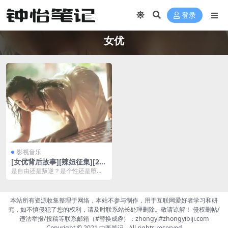
登录
女优
影视音乐
[女优背后故事][辣妞征集][20
15][英语中字][1080P]
是自由还是叛逆？是个性还是堕
落？国外有着这样的一群年轻女
孩，她们涉世未深，她们不...
本站所有资源收集整理于网络，本站不参与制作，用于互联网爱好者学习和研
究，如不慎侵犯了您的权利，请及时联系站长处理删除。敬请谅解！ 侵权删帖/
违法举报/投稿等联系邮箱（#替换成@）：zhongyi#zhongyibiji.com
Copyright © 2021
中医笔记
- All rights reserved