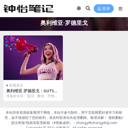
登录
奥利维亚·罗德里戈
影视音乐
奥利维亚·罗德里戈：GUTS世
界巡演 (2024)
准备好尖叫、流泪、舞动、尽情歌
唱吧！与获得多项白金唱片和 3 次
格莱美奖的歌手兼...
本站所有资源收集整理于网络，本站不参与制作，用于互联网爱好者学习和研
究，如不慎侵犯了您的权利，请及时联系站长处理删除。敬请谅解！ 侵权删帖/
违法举报/投稿等联系邮箱（#替换成@）：zhongyi#zhongyibiji.com
Copyright © 2021
中医笔记
- All rights reserved