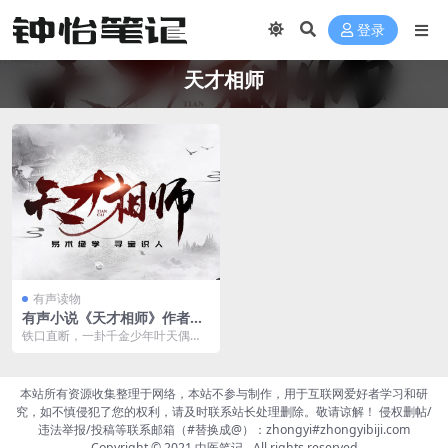
登录
天才相师
有声读物
有声小说《天才相师》作者：
打眼 主播：青雪 119集完结阿
铁口直断，一卦千金少年叶天偶得
里云下载
相师传承，究天人之际，通古今之
变，为往圣继绝学乡村...
本站所有资源收集整理于网络，本站不参与制作，用于互联网爱好者学习和研
究，如不慎侵犯了您的权利，请及时联系站长处理删除。敬请谅解！ 侵权删帖/
违法举报/投稿等联系邮箱（#替换成@）：zhongyi#zhongyibiji.com
Copyright © 2021
中医笔记
- All rights reserved