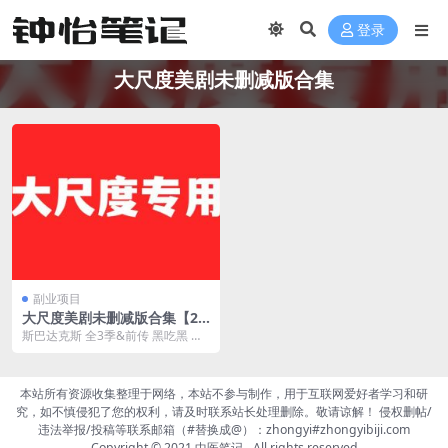
登录
大尺度美剧未删减版合集
副业项目
大尺度美剧未删减版合集【22
部】
斯巴达克斯 全3季&前传 黑吃黑 全4
季 鱿鱼游戏 第1季 性a自修室 ...
本站所有资源收集整理于网络，本站不参与制作，用于互联网爱好者学习和研
究，如不慎侵犯了您的权利，请及时联系站长处理删除。敬请谅解！ 侵权删帖/
违法举报/投稿等联系邮箱（#替换成@）：zhongyi#zhongyibiji.com
Copyright © 2021
中医笔记
- All rights reserved