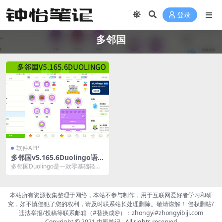
登录
多邻国
软件APP
多邻国v5.165.6Duolingo语
言，免费学习外语，解锁付费
多邻国Duolingo是一款零基础轻松
版
学习多国语言的软件，每天只需几
分钟,人人都...
本站所有资源收集整理于网络，本站不参与制作，用于互联网爱好者学习和研
究，如不慎侵犯了您的权利，请及时联系站长处理删除。敬请谅解！ 侵权删帖/
违法举报/投稿等联系邮箱（#替换成@）：zhongyi#zhongyibiji.com
Copyright © 2021
中医笔记
- All rights reserved