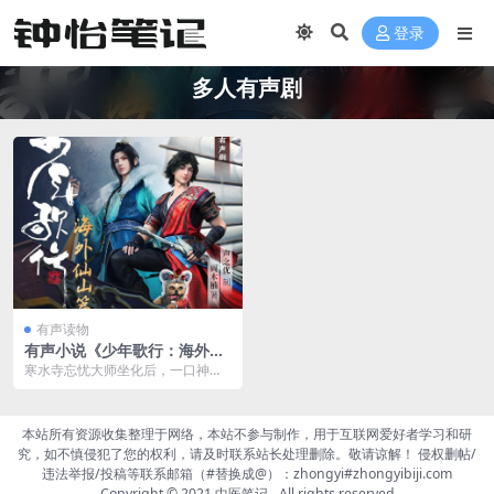
登录
多人有声剧
有声读物
有声小说《少年歌行：海外仙
山篇》作者：周木楠 主播：张
寒水寺忘忧大师坐化后，一口神秘
震 261集完结阿里云下载
的黄金棺材入世，掀起江湖纷争。
各方势力针锋相对，雷...
本站所有资源收集整理于网络，本站不参与制作，用于互联网爱好者学习和研
究，如不慎侵犯了您的权利，请及时联系站长处理删除。敬请谅解！ 侵权删帖/
违法举报/投稿等联系邮箱（#替换成@）：zhongyi#zhongyibiji.com
Copyright © 2021
中医笔记
- All rights reserved