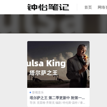
首页
网络
影视音乐
塔尔萨之王 第二季更新中 附第一季
阿里云下载
导演: 克雷格·齐斯克 编剧: 特伦斯·温特 / 泰勒·
埃尔莫尔 / 西尔维斯特...