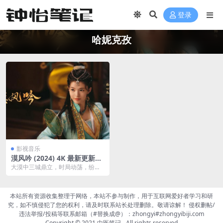
登录
哈妮克孜
影视音乐
漠风吟 (2024) 4K 最新更新EP
13夸克网盘下载
大漠中三城鼎立，时局动荡，纷争
不断。大漠第一美女，没落族裔的
公主皇北霜阴差阳错成...
本站所有资源收集整理于网络，本站不参与制作，用于互联网爱好者学习和研
究，如不慎侵犯了您的权利，请及时联系站长处理删除。敬请谅解！ 侵权删帖/
违法举报/投稿等联系邮箱（#替换成@）：zhongyi#zhongyibiji.com
Copyright © 2021
中医笔记
- All rights reserved