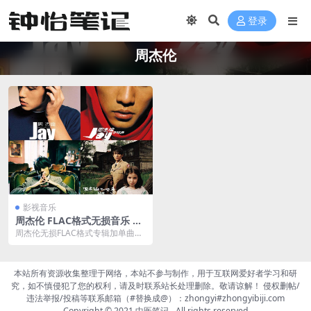
登录
周杰伦
影视音乐
周杰伦 FLAC格式无损音乐 全
集百度云网盘免费下载
周杰伦无损FLAC格式专辑加单曲等
总共43张
本站所有资源收集整理于网络，本站不参与制作，用于互联网爱好者学习和研
究，如不慎侵犯了您的权利，请及时联系站长处理删除。敬请谅解！ 侵权删帖/
违法举报/投稿等联系邮箱（#替换成@）：zhongyi#zhongyibiji.com
Copyright © 2021
中医笔记
- All rights reserved