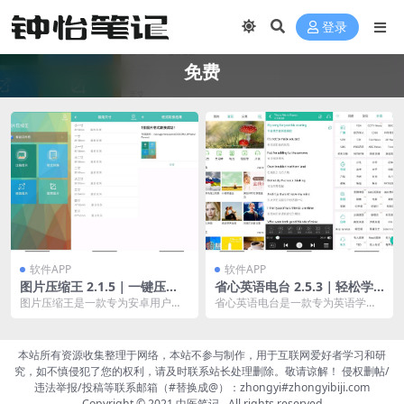
登录
免费
软件APP
软件APP
图片压缩王 2.1.5｜一键压
省心英语电台 2.5.3｜轻松学
缩，轻松管理照片
英语，听力口语齐飞跃
图片压缩王是一款专为安卓用户设
省心英语电台是一款专为英语学习
计的高效图片处理工具。支持批量
者打造的应用，提供丰富的英语听
压缩、格式转换、缩放...
力学习素材，包括广播...
本站所有资源收集整理于网络，本站不参与制作，用于互联网爱好者学习和研
究，如不慎侵犯了您的权利，请及时联系站长处理删除。敬请谅解！ 侵权删帖/
违法举报/投稿等联系邮箱（#替换成@）：zhongyi#zhongyibiji.com
Copyright © 2021
中医笔记
- All rights reserved