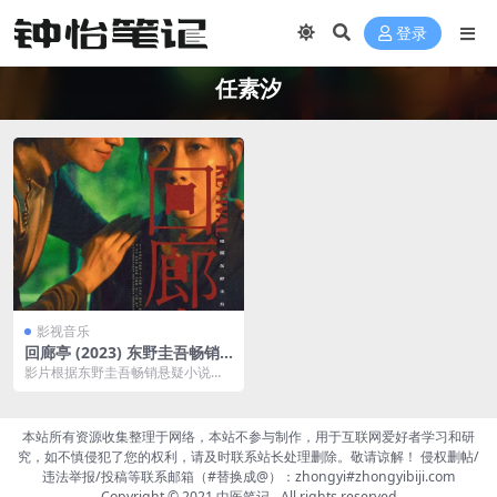
登录
任素汐
影视音乐
回廊亭 (2023) 东野圭吾畅销
悬疑小说改编 任素汐 刘敏涛
影片根据东野圭吾畅销悬疑小说
《回廊亭》改编。回廊亭大宅中暗
藏无数秘密，绝望女人为...
本站所有资源收集整理于网络，本站不参与制作，用于互联网爱好者学习和研
究，如不慎侵犯了您的权利，请及时联系站长处理删除。敬请谅解！ 侵权删帖/
违法举报/投稿等联系邮箱（#替换成@）：zhongyi#zhongyibiji.com
Copyright © 2021
中医笔记
- All rights reserved