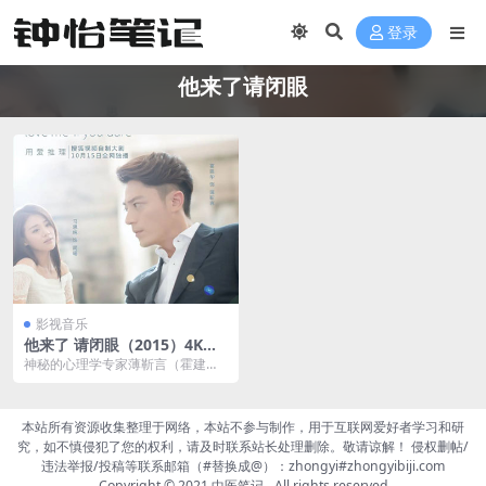
登录
他来了请闭眼
影视音乐
他来了 请闭眼（2015）4K高
清高码率 无台标 S01全
神秘的心理学专家薄靳言（霍建华
饰），招募大四学生简瑶（马思纯
饰）作为翻译和生活助...
本站所有资源收集整理于网络，本站不参与制作，用于互联网爱好者学习和研
究，如不慎侵犯了您的权利，请及时联系站长处理删除。敬请谅解！ 侵权删帖/
违法举报/投稿等联系邮箱（#替换成@）：zhongyi#zhongyibiji.com
Copyright © 2021
中医笔记
- All rights reserved