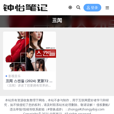
登录
丑闻
影视音乐
丑闻 스캔들 (2024) 更新72 更
新中 【韩剧】
《丑闻》讲述了想要拥有世界的女
人和另一位为了复仇不惜一切的女
人之间展开的故事，2...
本站所有资源收集整理于网络，本站不参与制作，用于互联网爱好者学习和研
究，如不慎侵犯了您的权利，请及时联系站长处理删除。敬请谅解！ 侵权删帖/
违法举报/投稿等联系邮箱（#替换成@）：zhongyi#zhongyibiji.com
Copyright © 2021
中医笔记
- All rights reserved