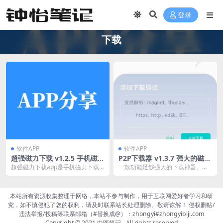
登录
下载
软件APP
软件APP
超强磁力下载 v1.2.5 手机磁力
P2P下载器 v1.3.7 强大的磁力
下载神器，解析速度非常快，
种子下载神器，无限速解锁会
超强磁力下载app是手机磁力下载
一款功能足够强大的下载神器。这
会员解锁版
员版
神器，解析速度极快，支持多种磁
款APP相对其他的磁力下载软件来
力链接格式，轻松下...
说，具备更让人放心...
本站所有资源收集整理于网络，本站不参与制作，用于互联网爱好者学习和研
究，如不慎侵犯了您的权利，请及时联系站长处理删除。敬请谅解！ 侵权删帖/
违法举报/投稿等联系邮箱（#替换成@）：zhongyi#zhongyibiji.com
Copyright © 2021
中医笔记
- All rights reserved