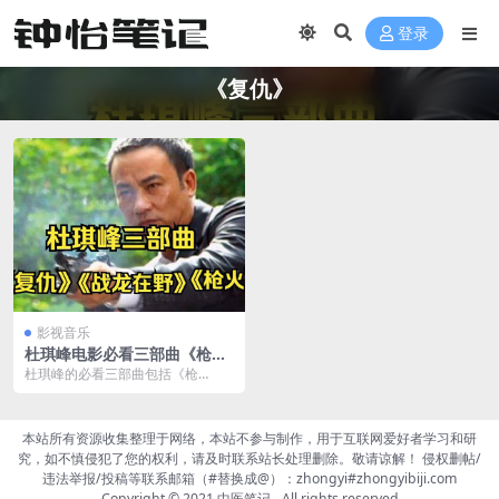
登录
《复仇》
影视音乐
杜琪峰电影必看三部曲《枪
火》《放逐》《复仇》阿里云
‌杜琪峰的必看三部曲包括‌《枪
下载
火》、‌《放逐》和《复仇》。这三
部作品不仅展现了杜...
本站所有资源收集整理于网络，本站不参与制作，用于互联网爱好者学习和研
究，如不慎侵犯了您的权利，请及时联系站长处理删除。敬请谅解！ 侵权删帖/
违法举报/投稿等联系邮箱（#替换成@）：zhongyi#zhongyibiji.com
Copyright © 2021
中医笔记
- All rights reserved