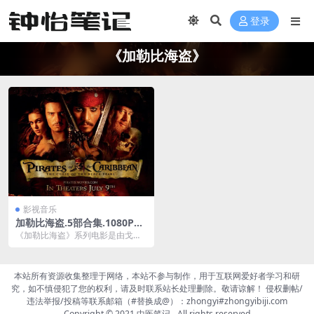
登录
《加勒比海盗》
影视音乐
加勒比海盗.5部合集.1080P夸
克网盘下载
《加勒比海盗》系列电影是由戈尔·
维宾斯基、乔阿吉姆·罗恩尼以及艾
斯彭·山德伯格执...
本站所有资源收集整理于网络，本站不参与制作，用于互联网爱好者学习和研
究，如不慎侵犯了您的权利，请及时联系站长处理删除。敬请谅解！ 侵权删帖/
违法举报/投稿等联系邮箱（#替换成@）：zhongyi#zhongyibiji.com
Copyright © 2021
中医笔记
- All rights reserved