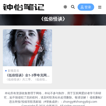
登录
《低俗怪谈》
影视音乐
《低俗怪谈》全1-3季夸克网
盘下载
《低俗怪谈》共三季。《低俗怪
谈》是一部在故事情节中富有许多
哲思的恐怖系列剧，在2...
本站所有资源收集整理于网络，本站不参与制作，用于互联网爱好者学习和研
究，如不慎侵犯了您的权利，请及时联系站长处理删除。敬请谅解！ 侵权删帖/
违法举报/投稿等联系邮箱（#替换成@）：zhongyi#zhongyibiji.com
Copyright © 2021
中医笔记
- All rights reserved